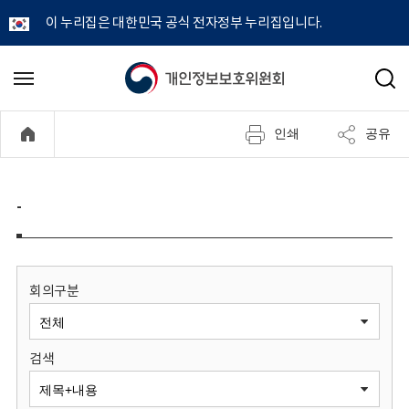
이 누리집은 대한민국 공식 전자정부 누리집입니다.
개
메
검
뉴
색
인
열
인쇄
공유
기
정
보
-
보
호
회의구분
위
검색
원