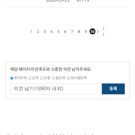
2020-05-25
67775
〉
1
2
3
4
5
6
7
8
9
10
〉
〉
해당 페이지의 만족도와 소중한 의견 남겨주세요.
매우만족
만족
보통
불만족
매우불만족
등록