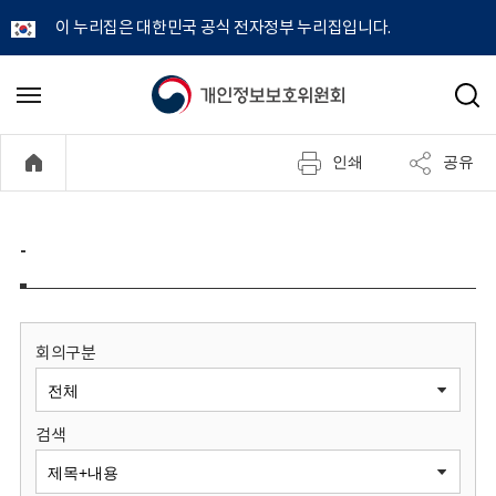
이 누리집은 대한민국 공식 전자정부 누리집입니다.
개
메
검
뉴
색
인
열
인쇄
공유
기
정
보
-
보
호
회의구분
위
검색
원