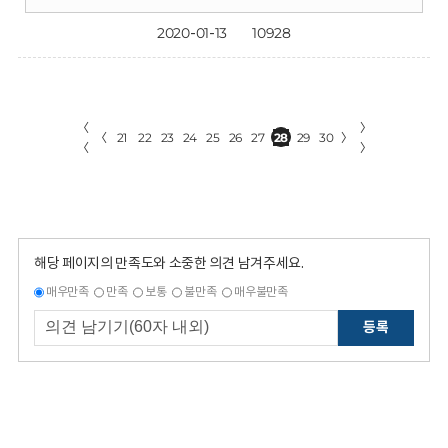
2020-01-13
10928
〈
〉
〈
21
22
23
24
25
26
27
28
29
30
〉
〈
〉
해당 페이지의 만족도와 소중한 의견 남겨주세요.
매우만족
만족
보통
불만족
매우불만족
등록