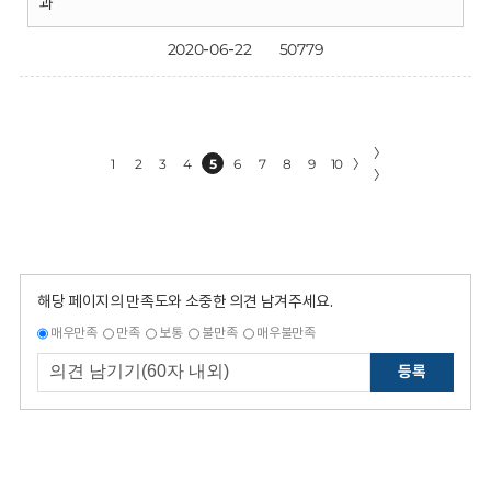
과
2020-06-22
50779
〉
1
2
3
4
5
6
7
8
9
10
〉
〉
해당 페이지의 만족도와 소중한 의견 남겨주세요.
매우만족
만족
보통
불만족
매우불만족
등록