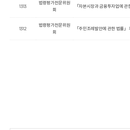
법령평가전문위원
1313
「자본시장과 금융투자업에 관한
회
법령평가전문위원
1312
「주민조례발안에 관한 법률」 
회