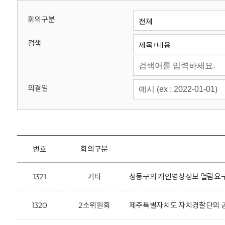
회
회의구분
검색
의결일
번호
회의구분
1321
기타
성동구의 개인영상정보 열람요구
1320
2소위원회
제주특별자치도 자치경찰단의 공