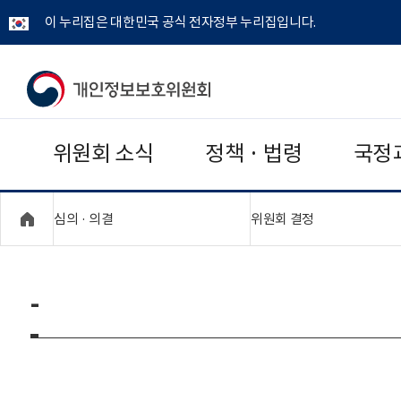
이 누리집은 대한민국 공식 전자정부 누리집입니다.
개
인
위원회 소식
정책 · 법령
국정
정
보
"접기,펼치기"
"접기,펼치기"
심의 · 의결
위원회 결정
보
호
-
위
원