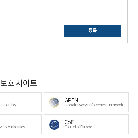
등록
보호 사이트
GPEN
y Assembly
Global Privacy Enforcement Network
CoE
ivacy Authorities
Council of Europe