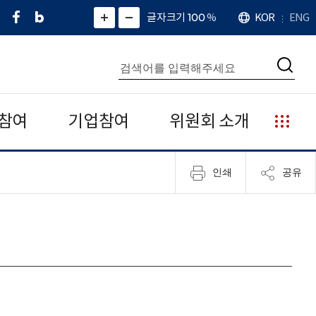
페
네
X
확
글자크기 100
%
KOR
ENG
언
화
화
이
이
(
대
어
면
면
스
버
트
수
확
축
북
블
위
대
통
소
치
검
로
터
합
색
그
)
검
색
참여
기업참여
위원회 소개
누
리
집
인쇄
공유
안
내