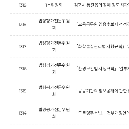
1319
1소위원회
김포시 통진읍의 장애 정도 재판
법령평가전문위원
1318
「교육공무원 임용후보자 선정경
회
법령평가전문위원
1317
「화학물질관리법 시행규칙」 일
회
법령평가전문위원
1316
「환경보건법 시행규칙」 일부개
회
법령평가전문위원
1315
「공공기관의 정보공개에 관한 
회
법령평가전문위원
1314
「도로명주소법」 전부개정안에 
회