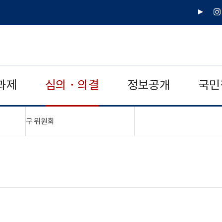
유
인
튜
스
브
타
그
램
과제
심의 · 의결
정보공개
국민
"접기,펼치기"
구 위원회