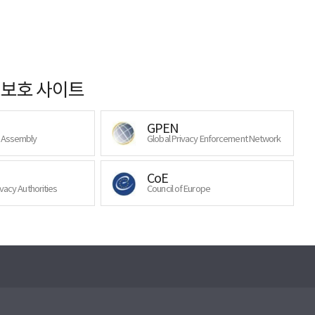
보호 사이트
GPEN
y Assembly
Global Privacy Enforcement Network
CoE
ivacy Authorities
Council of Europe