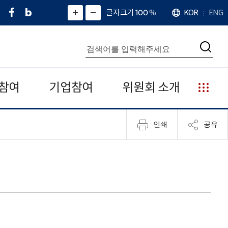
페
네
X
확
글자크기 100
%
KOR
ENG
언
화
화
이
이
(
대
어
면
면
스
버
트
수
확
축
북
블
위
대
통
소
치
검
로
터
합
색
그
)
검
색
참여
기업참여
위원회 소개
누
리
집
인쇄
공유
안
내