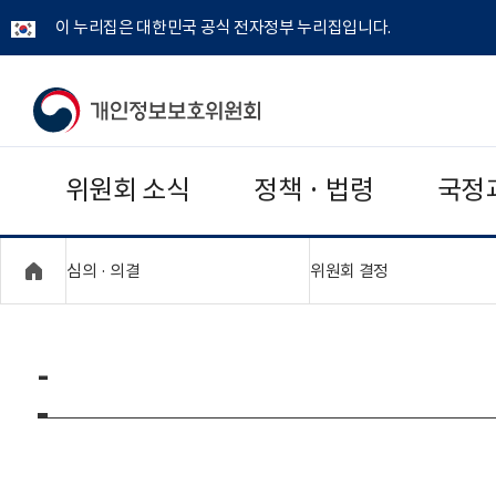
이 누리집은 대한민국 공식 전자정부 누리집입니다.
개
인
위원회 소식
정책 · 법령
국정
정
보
"접기,펼치기"
"접기,펼치기"
심의 · 의결
위원회 결정
보
호
-
위
원