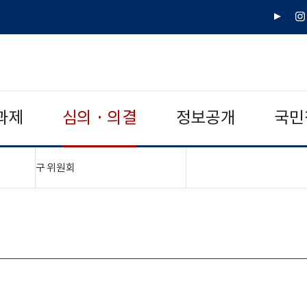
유
인
튜
스
브
타
그
램
과제
심의 · 의결
정보공개
국민
"접기,펼치기"
구 위원회