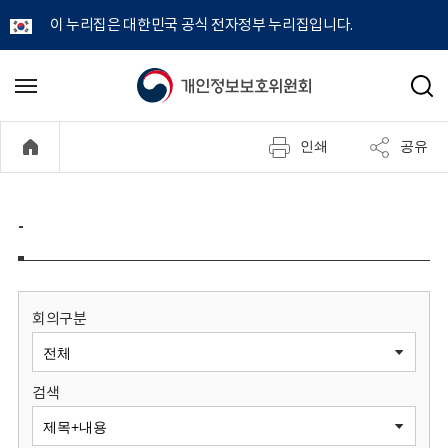
이 누리집은 대한민국 공식 전자정부 누리집입니다.
개
메
검
뉴
색
인
열
인쇄
공유
기
정
보
-
보
호
회의구분
위
검색
원