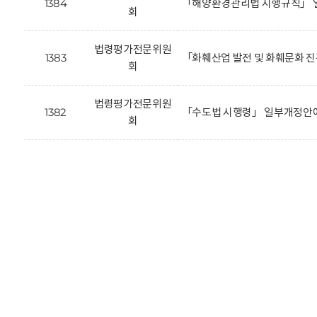
1384
「해양환경관리법 시행규칙」 
회
법령평가전문위원
1383
「화훼산업 발전 및 화훼문화 
회
법령평가전문위원
1382
「수도법 시행령」 일부개정안에
회