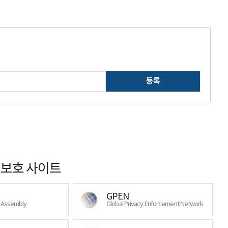
등록
보호 사이트
GPEN
y Assembly
Global Privacy Enforcement Network