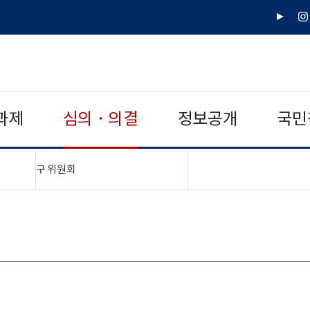
유
인
튜
스
브
타
그
램
과제
심의 · 의결
정보공개
국민
"접기,펼치기"
구 위원회