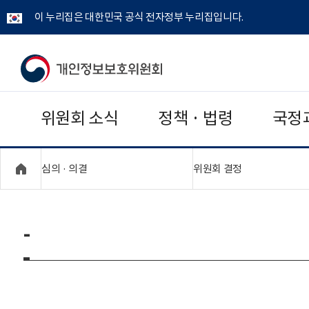
이 누리집은 대한민국 공식 전자정부 누리집입니다.
개
인
위원회 소식
정책 · 법령
국정
정
보
"접기,펼치기"
"접기,펼치기"
심의 · 의결
위원회 결정
보
호
-
위
원