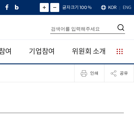
페
네
X
확
글자크기 100
%
KOR
ENG
언
화
화
이
이
(
대
어
면
면
스
버
트
수
확
축
북
블
위
대
통
소
치
검
로
터
합
색
그
)
검
색
참여
기업참여
위원회 소개
누
리
집
인쇄
공유
안
내