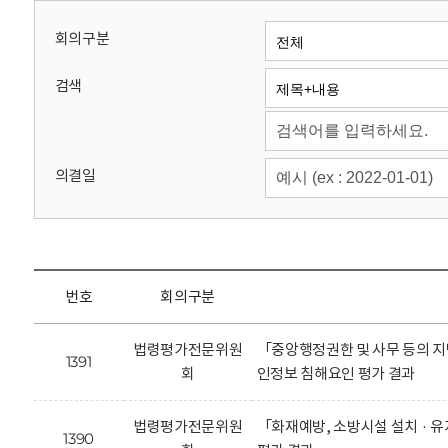
회
회의구분
검색
의결일
번호
회의구분
법령평가전문위원
「중앙행정권한 및 사무 등의 지
1391
회
인정보 침해요인 평가 결과
법령평가전문위원
「화재예방, 소방시설 설치 · 
1390