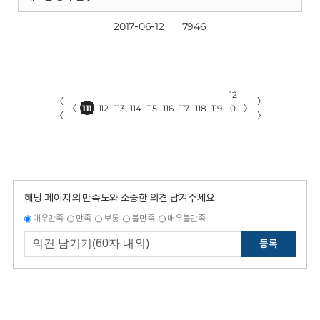
2017-06-12
7946
12
〈
〉
〈
111
112
113
114
115
116
117
118
119
0
〉
〈
〉
해당 페이지의 만족도와 소중한 의견 남겨주세요.
매우만족
만족
보통
불만족
매우불만족
등록