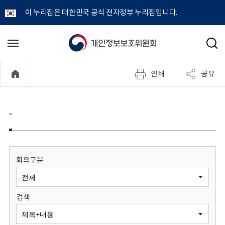
이 누리집은 대한민국 공식 전자정부 누리집입니다.
개
메
검
뉴
색
인
열
인쇄
공유
기
정
보
-
보
호
회의구분
위
검색
원