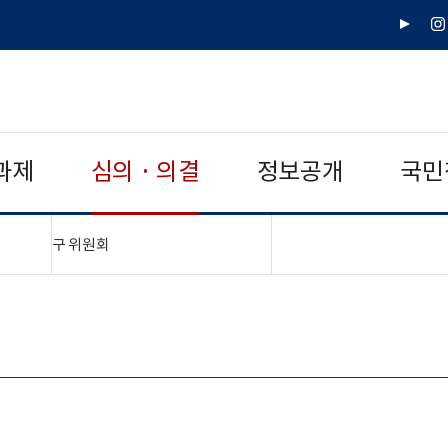
유
인
튜
스
브
타
그
램
과제
심의 · 의결
정보공개
국민
"접기,펼치기"
구 위원회