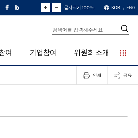
페
네
X
확
글자크기 100
%
KOR
ENG
언
화
화
이
이
(
대
어
면
면
스
버
트
수
확
축
북
블
위
대
통
소
치
검
로
터
합
색
그
)
검
색
참여
기업참여
위원회 소개
누
리
집
인쇄
공유
안
내