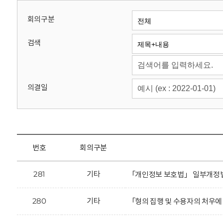
회
회의구분
검색
의결일
번호
회의구분
281
기타
「개인정보 보호법」 일부개정법
280
기타
「형의 집행 및 수용자의 처우에