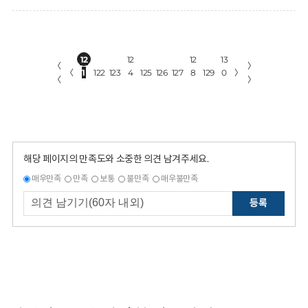
12
12
12
13
〈
〉
〈
1
122
123
4
125
126
127
8
129
0
〉
〈
〉
해당 페이지의 만족도와 소중한 의견 남겨주세요.
매우만족
만족
보통
불만족
매우불만족
등록