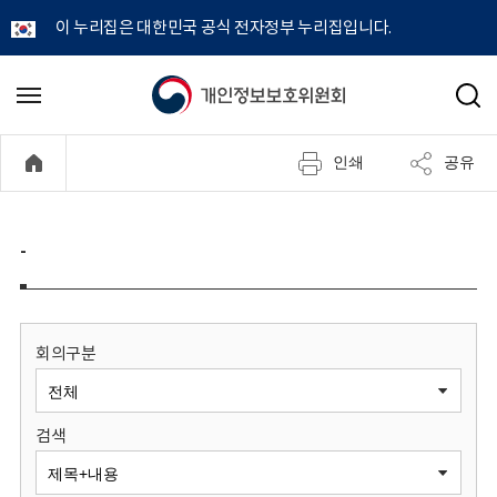
이 누리집은 대한민국 공식 전자정부 누리집입니다.
개
메
검
뉴
색
인
열
인쇄
공유
기
정
보
-
보
호
회의구분
위
검색
원