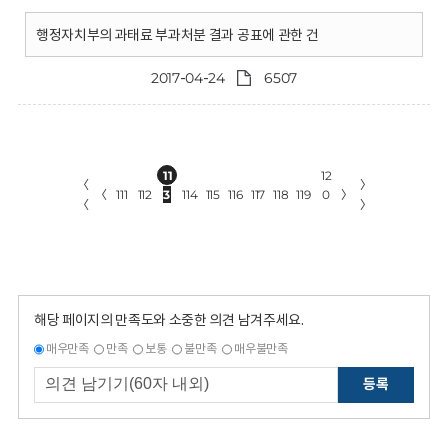
행정자치부의 과태료 부과처분 결과 공표에 관한 건
2017-04-24
6507
11
12
〈
〉
〈
111
112
3
114
115
116
117
118
119
0
〉
〈
〉
해당 페이지의 만족도와 소중한 의견 남겨주세요.
매우만족
만족
보통
불만족
매우불만족
등록