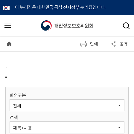
이 누리집은 대한민국 공식 전자정부 누리집입니다.
개
메
검
뉴
색
인
열
인쇄
공유
기
정
보
-
보
호
회의구분
위
검색
원