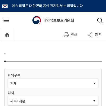
이 누리집은 대한민국 공식 전자정부 누리집입니다.
개
메
검
뉴
색
인
열
인쇄
공유
기
정
보
-
보
호
회의구분
위
검색
원