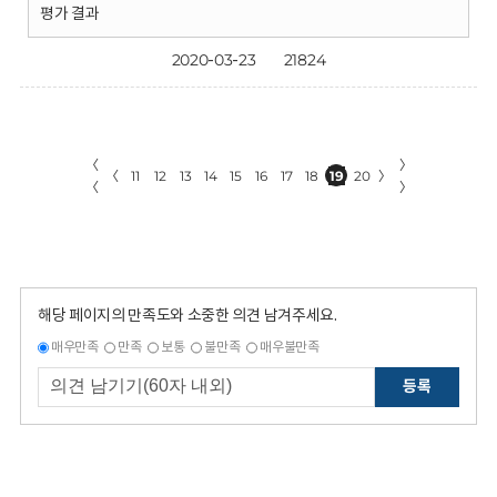
평가 결과
2020-03-23
21824
〈
〉
〈
11
12
13
14
15
16
17
18
19
20
〉
〈
〉
해당 페이지의 만족도와 소중한 의견 남겨주세요.
매우만족
만족
보통
불만족
매우불만족
등록