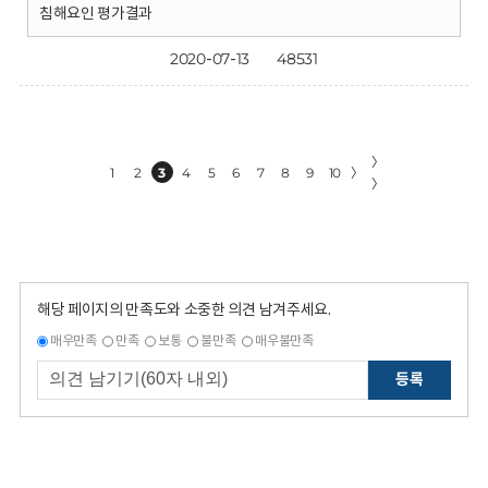
침해요인 평가결과
2020-07-13
48531
〉
1
2
3
4
5
6
7
8
9
10
〉
〉
해당 페이지의 만족도와 소중한 의견 남겨주세요.
매우만족
만족
보통
불만족
매우불만족
등록