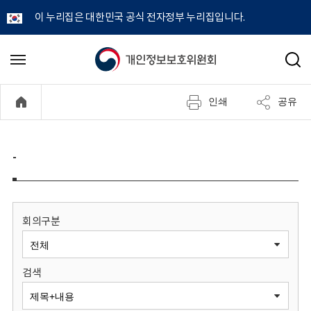
이 누리집은 대한민국 공식 전자정부 누리집입니다.
개
메
검
뉴
색
인
열
인쇄
공유
기
정
보
-
보
호
회의구분
위
검색
원