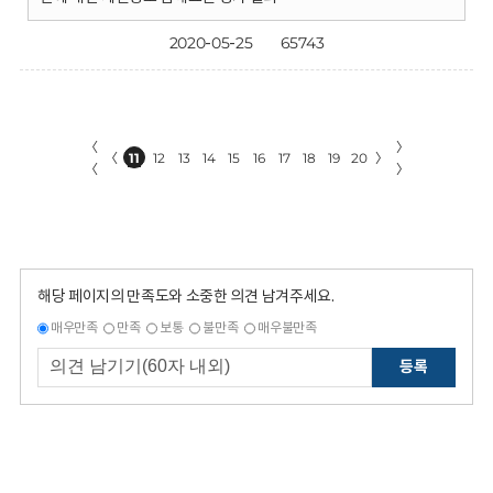
2020-05-25
65743
〈
〉
〈
11
12
13
14
15
16
17
18
19
20
〉
〈
〉
해당 페이지의 만족도와 소중한 의견 남겨주세요.
매우만족
만족
보통
불만족
매우불만족
등록