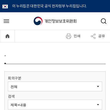
이 누리집은 대한민국 공식 전자정부 누리집입니다.
개
메
검
뉴
색
인
열
인쇄
공유
기
정
보
-
보
호
회의구분
위
검색
원