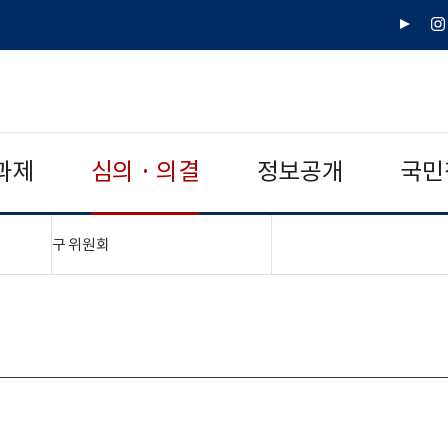
유
인
튜
스
브
타
그
램
과제
심의 · 의결
정보공개
국민
"접기,펼치기"
구 위원회