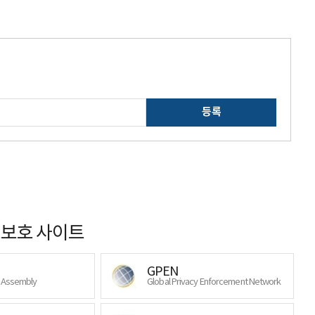
등록
보호 사이트
GPEN
y Assembly
Global Privacy Enforcement Network