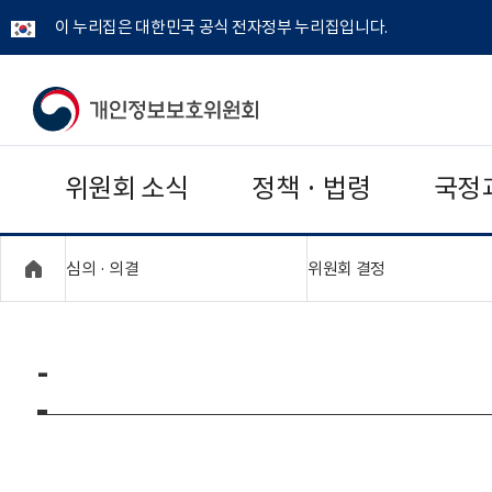
이 누리집은 대한민국 공식 전자정부 누리집입니다.
개
인
위원회 소식
정책 · 법령
국정
정
보
"접기,펼치기"
"접기,펼치기"
심의 · 의결
위원회 결정
보
호
-
위
원