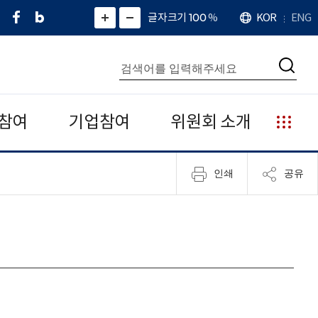
페
네
X
확
글자크기 100
%
KOR
ENG
언
화
화
이
이
(
대
어
면
면
스
버
트
수
확
축
북
블
위
대
통
소
치
검
로
터
합
색
그
)
검
색
참여
기업참여
위원회 소개
누
리
집
인쇄
공유
안
내