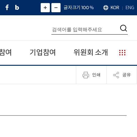
페
네
X
확
글자크기 100
%
KOR
ENG
언
화
화
이
이
(
대
어
면
면
스
버
트
수
확
축
북
블
위
대
통
소
치
검
로
터
합
색
그
)
검
색
참여
기업참여
위원회 소개
누
리
집
인쇄
공유
안
내