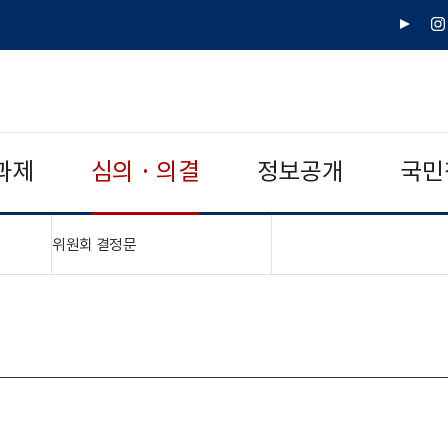
유
인
튜
스
브
타
그
램
과제
심의 · 의결
정보공개
국민
"접기,펼치기"
위원회 결정문