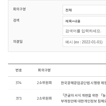
회
회의구분
검색
의결일
번호
회의구분
374
2소위원회
한국광해광업공단법 시행령 제정
「큰글자 서식 개편을 위한 「
373
2소위원회
부개정안에 대한개인정보 침해요