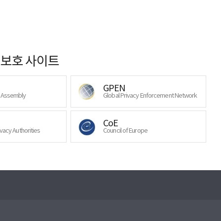
보호 사이트
GPEN
y Assembly
Global Privacy Enforcement Network
CoE
ivacy Authorities
Council of Europe