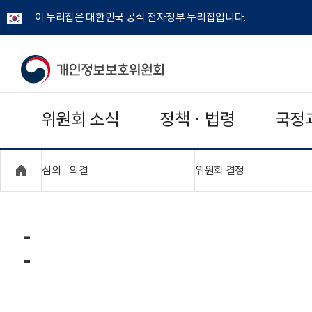
이 누리집은 대한민국 공식 전자정부 누리집입니다.
개
인
위원회 소식
정책 · 법령
국정
정
보
"접기,펼치기"
"접기,펼치기"
심의 · 의결
위원회 결정
보
호
-
위
원