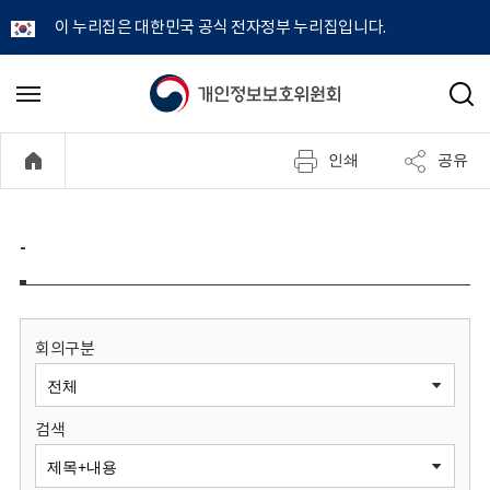
이 누리집은 대한민국 공식 전자정부 누리집입니다.
개
메
검
뉴
색
인
열
인쇄
공유
기
정
보
-
보
호
회의구분
위
검색
원