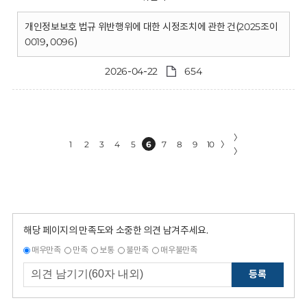
개인정보보호 법규 위반행위에 대한 시정조치에 관한 건(2025조이
0019, 0096)
2026-04-22
654
〉
1
2
3
4
5
6
7
8
9
10
〉
〉
해당 페이지의 만족도와 소중한 의견 남겨주세요.
매우만족
만족
보통
불만족
매우불만족
등록