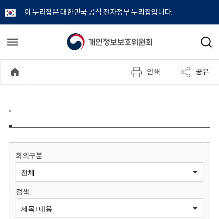
이 누리집은 대한민국 공식 전자정부 누리집입니다.
개
메
검
뉴
색
인
열
인쇄
공유
기
정
보
-
보
호
회의구분
위
검색
원