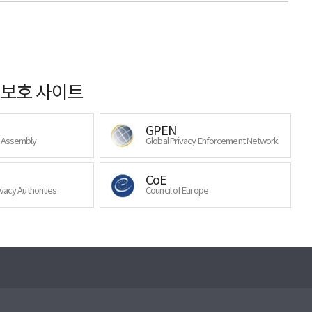
보호 사이트
GPEN
y Assembly
Global Privacy Enforcement Network
CoE
ivacy Authorities
Council of Europe