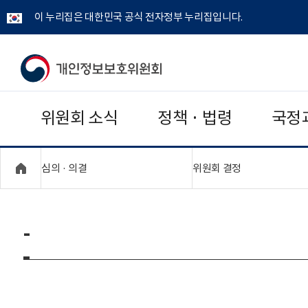
이 누리집은 대한민국 공식 전자정부 누리집입니다.
개
인
위원회 소식
정책 · 법령
국정
정
보
"접기,펼치기"
"접기,펼치기"
심의 · 의결
위원회 결정
보
호
-
위
원