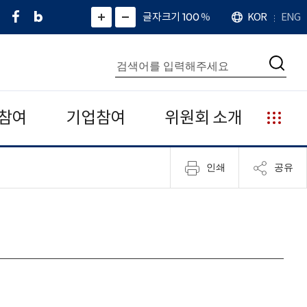
페
네
X
확
글자크기 100
%
KOR
ENG
언
화
화
이
이
(
대
어
면
면
스
버
트
수
확
축
북
블
위
대
통
소
치
검
로
터
합
색
그
)
검
색
참여
기업참여
위원회 소개
누
리
집
인쇄
공유
안
내