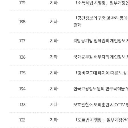
139
기타
「소득세법 시행령」일부개정안에
「공간정보의 구축 및 관리 등에
138
기타
결과
137
기타
지방공기업 임직원의 개인정보 
136
기타
국가공무원 배우자의 개인정보 
135
기타
「경비교도대 폐지에 따른 보상 
134
기타
한국고용정보원의 연구목적을 위
133
기타
보호관찰소 모의훈련 시 CCTV 
132
기타
「도로법 시행령」 일부개정안에