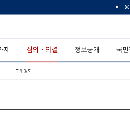
유
인
튜
스
브
타
그
램
과제
심의 · 의결
정보공개
국민
"접기,펼치기"
구 위원회