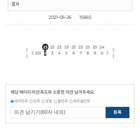
결과
2021-05-26
15665
23
23
23
23
23
23
23
23
24
〈
〉
〈
231
2
3
4
5
6
7
8
9
0
〉
〈
〉
해당 페이지의 만족도와 소중한 의견 남겨주세요.
매우만족
만족
보통
불만족
매우불만족
등록