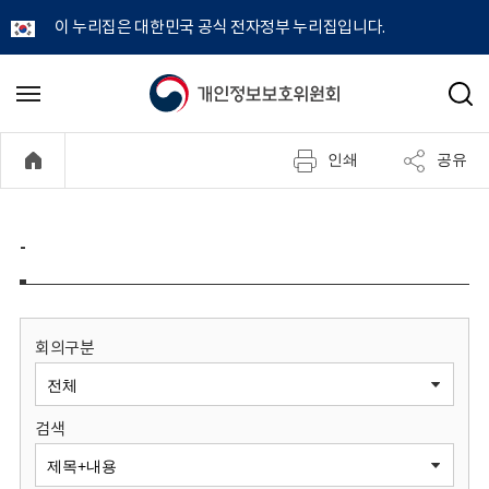
이 누리집은 대한민국 공식 전자정부 누리집입니다.
개
메
검
뉴
색
인
열
인쇄
공유
기
정
보
-
보
호
회의구분
위
검색
원