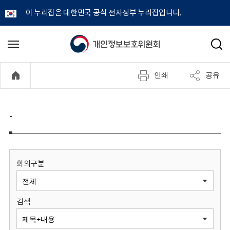
이 누리집은 대한민국 공식 전자정부 누리집입니다.
개
메
검
뉴
색
인
열
인쇄
공유
기
정
보
-
보
호
회의구분
위
검색
원