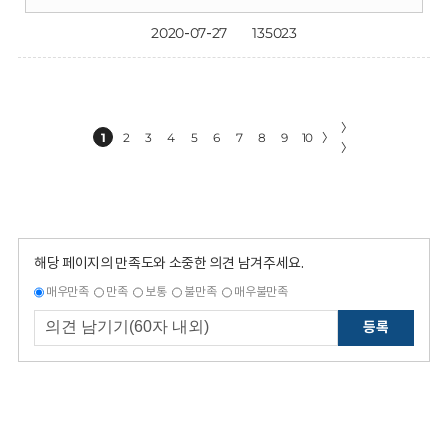
2020-07-27
135023
〉
1
2
3
4
5
6
7
8
9
10
〉
〉
해당 페이지의 만족도와 소중한 의견 남겨주세요.
매우만족
만족
보통
불만족
매우불만족
등록