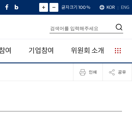
페
네
X
확
글자크기 100
%
KOR
ENG
언
화
화
이
이
(
대
어
면
면
스
버
트
수
확
축
북
블
위
대
통
소
치
검
로
터
합
색
그
)
검
색
참여
기업참여
위원회 소개
누
리
집
인쇄
공유
안
내