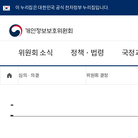
이 누리집은 대한민국 공식 전자정부 누리집입니다.
개
인
위원회 소식
정책 · 법령
국정
정
보
"접기,펼치기"
"접기,펼치기"
심의 · 의결
위원회 결정
보
호
-
위
원