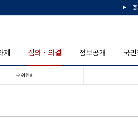
유
인
튜
스
브
타
그
램
과제
심의 · 의결
정보공개
국민
"접기,펼치기"
구 위원회