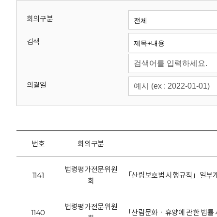
회
회의구분
검색
의결일
번호
회의구분
법령평가전문위원
1141
「산림보호법 시행규칙」일부개
회
법령평가전문위원
1140
「산림문화ㆍ휴양에 관한 법률 