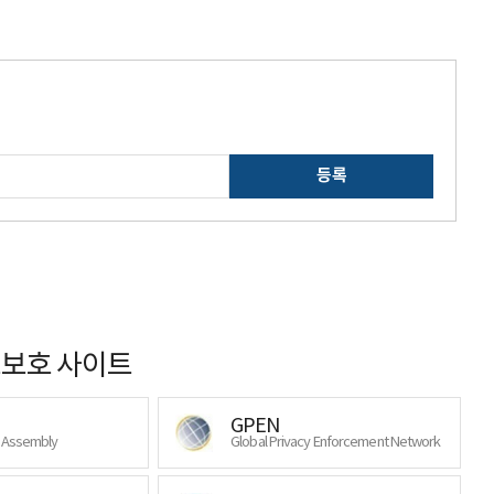
등록
보호 사이트
GPEN
y Assembly
Global Privacy Enforcement Network