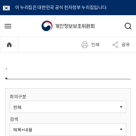
이 누리집은 대한민국 공식 전자정부 누리집입니다.
개
메
검
뉴
색
인
열
인쇄
공유
기
정
보
-
보
호
회의구분
위
검색
원