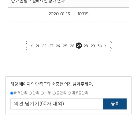
한 개인정보 침해요인 평가 결과
2020-01-13
10919
〈
〉
〈
21
22
23
24
25
26
27
28
29
30
〉
〈
〉
해당 페이지의 만족도와 소중한 의견 남겨주세요.
매우만족
만족
보통
불만족
매우불만족
등록