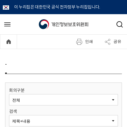
이 누리집은 대한민국 공식 전자정부 누리집입니다.
개
메
검
뉴
색
인
열
인쇄
공유
기
정
보
-
보
호
회의구분
위
검색
원