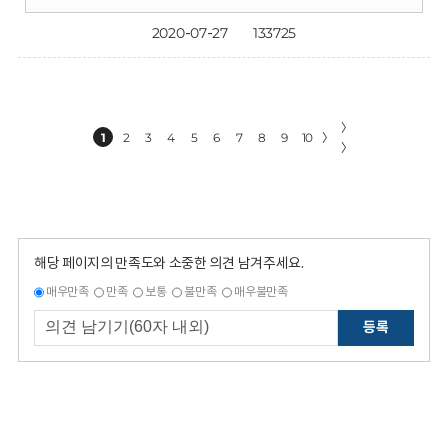
2020-07-27
133725
〉
1
2
3
4
5
6
7
8
9
10
〉
〉
해당 페이지의 만족도와 소중한 의견 남겨주세요.
매우만족
만족
보통
불만족
매우불만족
등록