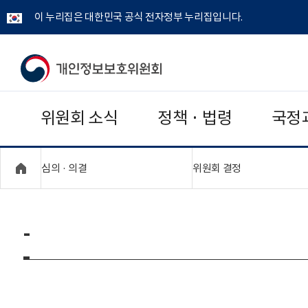
이 누리집은 대한민국 공식 전자정부 누리집입니다.
개
인
위원회 소식
정책 · 법령
국정
정
보
"접기,펼치기"
"접기,펼치기"
심의 · 의결
위원회 결정
보
호
-
위
원