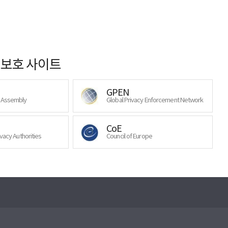
보호 사이트
GPEN
y Assembly
Global Privacy Enforcement Network
CoE
ivacy Authorities
Council of Europe