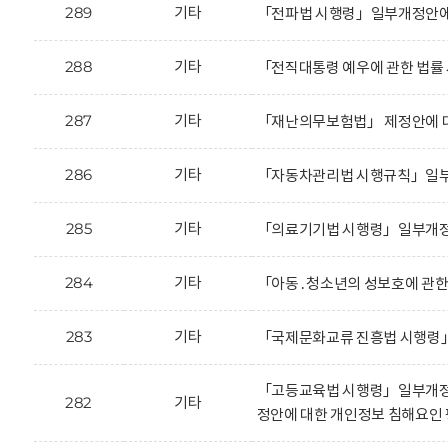
289
기타
「전파법 시행령」일부개정안에 
288
기타
「전직대통령 예우에 관한 법률
287
기타
「재난의무보험법」 제정안에 대
286
기타
「자동차관리법 시행규칙」일부
285
기타
「의료기기법 시행령」일부개정안
284
기타
「아동․청소년의 성보호에 관한
283
기타
「국제문화교류 진흥법 시행령」
「고등교육법 시행령」일부개정
282
기타
정안에 대한 개인정보 침해요인 