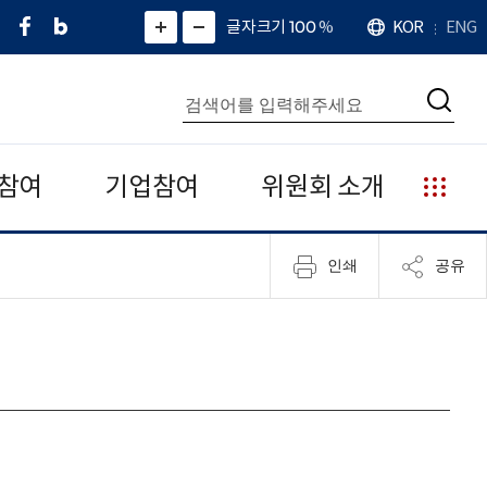
페
네
X
확
글자크기 100
%
KOR
ENG
언
화
화
이
이
(
대
어
면
면
스
버
트
수
확
축
북
블
위
대
통
소
치
검
로
터
합
색
그
)
검
색
참여
기업참여
위원회 소개
누
리
집
인쇄
공유
안
내