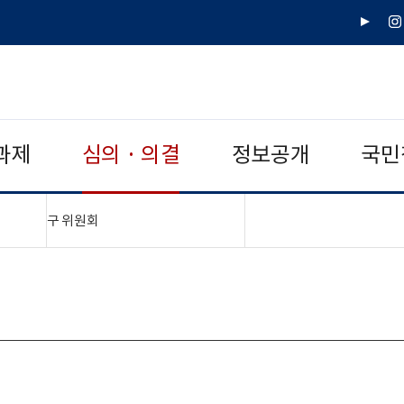
유
인
튜
스
브
타
그
램
과제
심의 · 의결
정보공개
국민
"접기,펼치기"
구 위원회