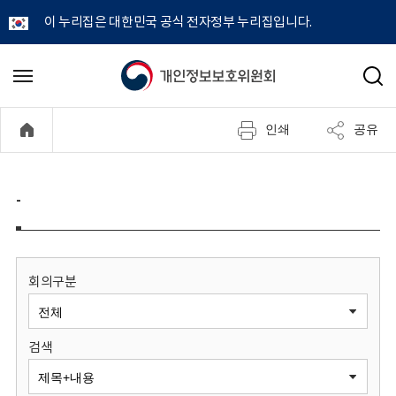
이 누리집은 대한민국 공식 전자정부 누리집입니다.
개
메
검
뉴
색
인
열
인쇄
공유
기
정
보
-
보
호
회의구분
위
검색
원