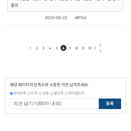
결과
2020-06-22
48742
〉
1
2
3
4
5
6
7
8
9
10
〉
〉
해당 페이지의 만족도와 소중한 의견 남겨주세요.
매우만족
만족
보통
불만족
매우불만족
등록