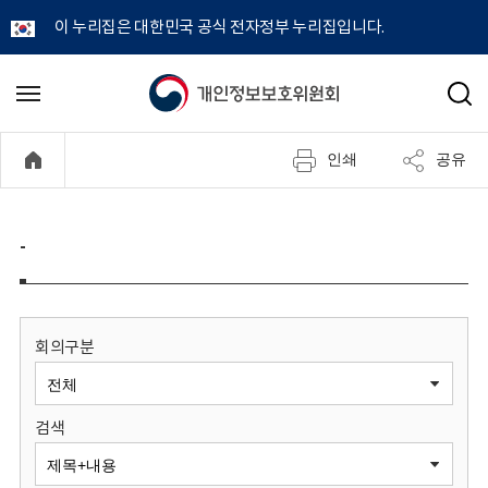
이 누리집은 대한민국 공식 전자정부 누리집입니다.
개
메
검
뉴
색
인
열
인쇄
공유
기
정
보
-
보
호
회의구분
위
검색
원