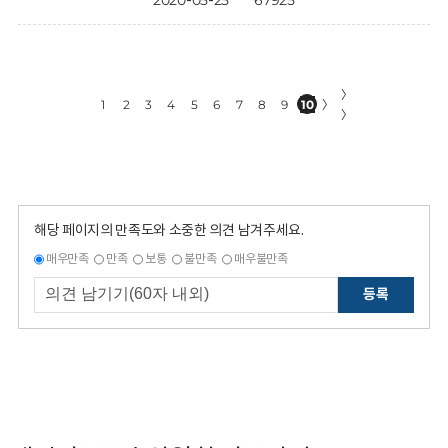
2020-05-25
67925
〉
1
2
3
4
5
6
7
8
9
10
〉
〉
해당 페이지의 만족도와 소중한 의견 남겨주세요.
매우만족
만족
보통
불만족
매우불만족
등록