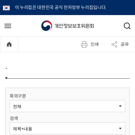
이 누리집은 대한민국 공식 전자정부 누리집입니다.
개
메
검
뉴
색
인
열
인쇄
공유
기
정
보
-
보
호
회의구분
위
검색
원