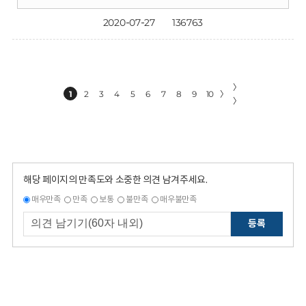
2020-07-27
136763
〉
1
2
3
4
5
6
7
8
9
10
〉
〉
해당 페이지의 만족도와 소중한 의견 남겨주세요.
매우만족
만족
보통
불만족
매우불만족
등록