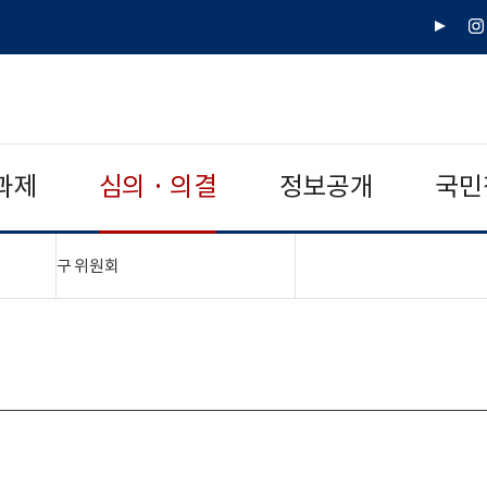
유
인
튜
스
브
타
그
램
과제
심의 · 의결
정보공개
국민
"접기,펼치기"
구 위원회