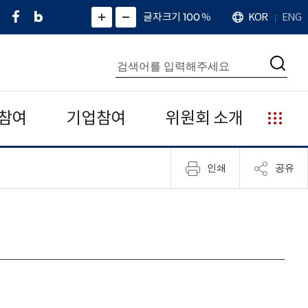
페
네
X
확
글자크기 100
%
KOR
ENG
언
화
화
이
이
(
대
어
면
면
스
버
트
수
확
축
북
블
위
대
통
소
치
검
로
터
합
색
그
)
검
색
참여
기업참여
위원회 소개
누
리
집
인쇄
공유
안
내