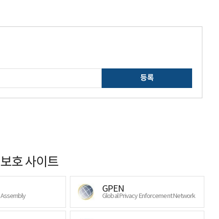
등록
보호 사이트
GPEN
y Assembly
Global Privacy Enforcement Network