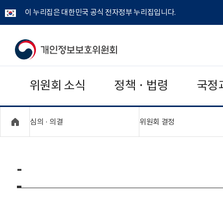
이 누리집은 대한민국 공식 전자정부 누리집입니다.
개
인
위원회 소식
정책 · 법령
국정
정
보
"접기,펼치기"
"접기,펼치기"
심의 · 의결
위원회 결정
보
호
-
위
원