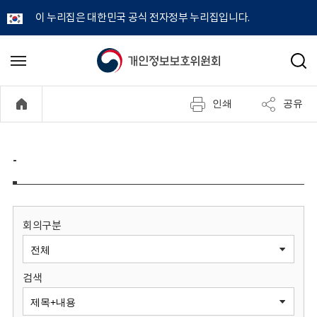
이 누리집은 대한민국 공식 전자정부 누리집입니다.
개
메
검
뉴
색
인
열
인쇄
공유
기
정
보
-
보
호
회의구분
위
검색
원