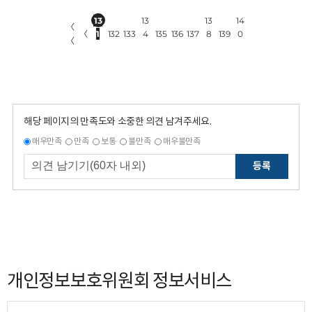
13
13
13
14
〈
〈
1
132
133
4
135
136
137
8
139
0
〈
해당 페이지의 만족도와 소중한 의견 남겨주세요.
매우만족
만족
보통
불만족
매우불만족
등록
개인정보보호위원회 정보서비스