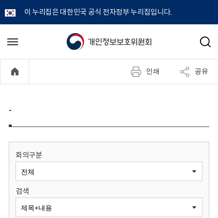
이 누리집은 대한민국 공식 전자정부 누리집입니다.
개
메
검
뉴
색
인
열
인쇄
공유
기
정
보
-
보
호
회의구분
위
검색
원