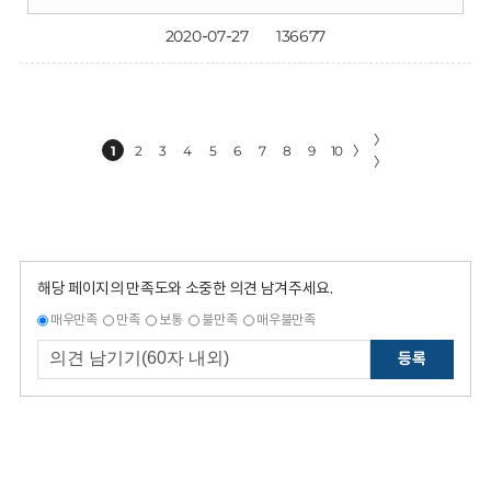
2020-07-27
136677
〉
1
2
3
4
5
6
7
8
9
10
〉
〉
해당 페이지의 만족도와 소중한 의견 남겨주세요.
매우만족
만족
보통
불만족
매우불만족
등록