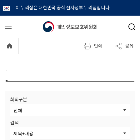
이 누리집은 대한민국 공식 전자정부 누리집입니다.
개
메
검
뉴
색
인
열
인쇄
공유
기
정
보
-
보
호
회의구분
위
검색
원