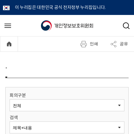
이 누리집은 대한민국 공식 전자정부 누리집입니다.
개
메
검
뉴
색
인
열
인쇄
공유
기
정
보
-
보
호
회의구분
위
검색
원