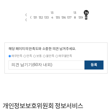
13
13
14
〈
〈
131
132
133
4
135
136
137
8
139
0
〈
해당 페이지의 만족도와 소중한 의견 남겨주세요.
매우만족
만족
보통
불만족
매우불만족
등록
개인정보보호위원회 정보서비스