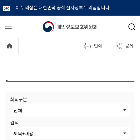
이 누리집은 대한민국 공식 전자정부 누리집입니다.
개
메
검
뉴
색
인
열
인쇄
공유
기
정
보
-
보
호
회의구분
위
검색
원