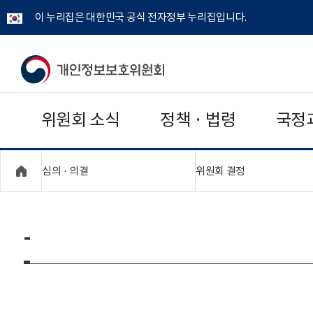
이 누리집은 대한민국 공식 전자정부 누리집입니다.
개
인
위원회 소식
정책 · 법령
국정
정
보
"접기,펼치기"
"접기,펼치기"
심의 · 의결
위원회 결정
보
호
-
위
원