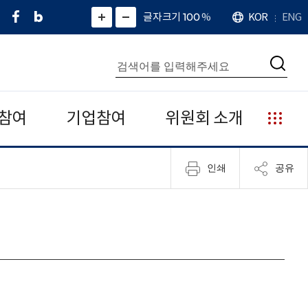
페
네
X
확
글자크기 100
%
KOR
ENG
언
화
화
이
이
(
대
어
면
면
스
버
트
수
확
축
북
블
위
대
통
소
치
검
로
터
합
색
그
)
검
색
참여
기업참여
위원회 소개
누
리
집
인쇄
공유
안
내