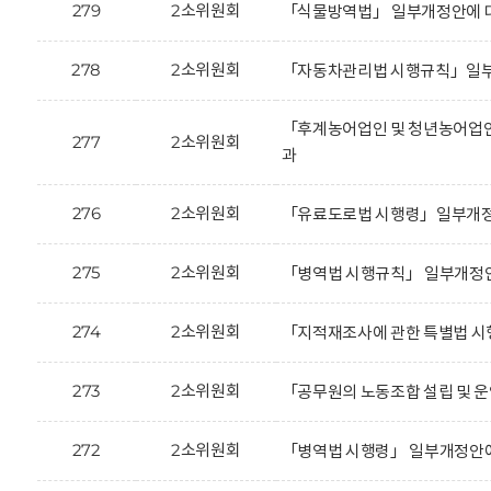
279
2소위원회
「식물방역법」 일부개정안에 대
278
2소위원회
「자동차관리법 시행규칙」일부
「후계농어업인 및 청년농어업인
277
2소위원회
과
276
2소위원회
「유료도로법 시행령」일부개정안
275
2소위원회
「병역법 시행규칙」 일부개정안
274
2소위원회
「지적재조사에 관한 특별법 시
273
2소위원회
「공무원의 노동조합 설립 및 운
272
2소위원회
「병역법 시행령」 일부개정안에