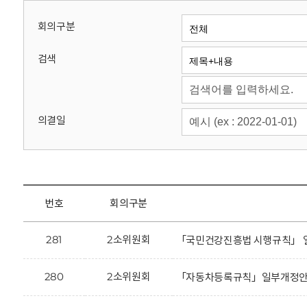
회
회의구분
검색
의결일
번호
회의구분
281
2소위원회
「국민건강진흥법 시행규칙」 일
280
2소위원회
「자동차등록규칙」일부개정안에