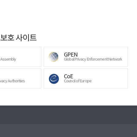
보호 사이트
GPEN
y Assembly
Global Privacy Enforcement Network
CoE
ivacy Authorities
Council of Europe