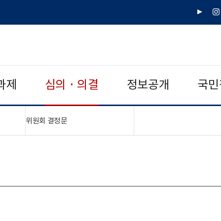
유
인
튜
스
브
타
그
램
과제
심의 · 의결
정보공개
국민
"접기,펼치기"
위원회 결정문