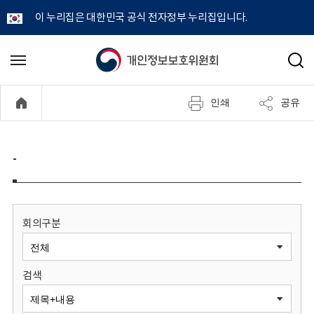
이 누리집은 대한민국 공식 전자정부 누리집입니다.
개
메
검
뉴
색
인
열
인쇄
공유
기
정
보
-
보
호
회의구분
위
검색
원