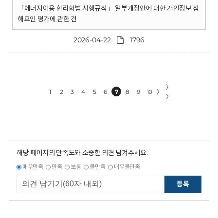
「에너지이용 합리화법 시행규칙」 일부개정안에 대한 개인정보 침
해요인 평가에 관한 건
2026-04-22
1796
〉
1
2
3
4
5
6
7
8
9
10
〉
〉
해당 페이지의 만족도와 소중한 의견 남겨주세요.
매우만족
만족
보통
불만족
매우불만족
등록