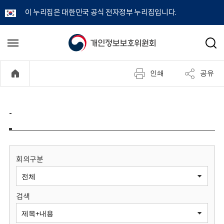
이 누리집은 대한민국 공식 전자정부 누리집입니다.
개
메
검
뉴
색
인
열
인쇄
공유
기
정
보
-
보
호
회의구분
위
검색
원