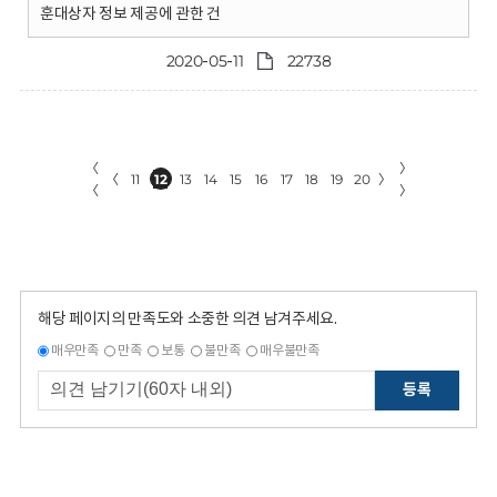
훈대상자 정보 제공에 관한 건
2020-05-11
22738
〈
〉
〈
11
12
13
14
15
16
17
18
19
20
〉
〈
〉
해당 페이지의 만족도와 소중한 의견 남겨주세요.
매우만족
만족
보통
불만족
매우불만족
등록