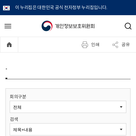
이 누리집은 대한민국 공식 전자정부 누리집입니다.
개
메
검
뉴
색
인
열
인쇄
공유
기
정
보
-
보
호
회의구분
위
검색
원