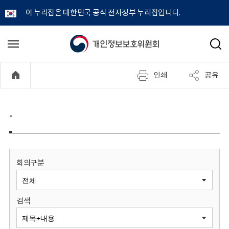
이 누리집은 대한민국 공식 전자정부 누리집입니다.
개
메
검
뉴
색
인
열
인쇄
공유
기
정
보
-
보
호
회의구분
위
검색
원