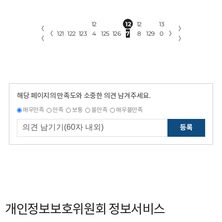
12
12
12
13
〈
〉
〈
121
122
123
4
125
126
7
8
129
0
〉
〈
〉
해당 페이지의 만족도와 소중한 의견 남겨주세요.
매우만족
만족
보통
불만족
매우불만족
등록
개인정보보호위원회 정보서비스