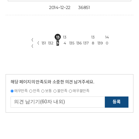
2014-12-22
36851
13
13
13
14
〈
〈
131
132
3
4
135
136
137
8
139
0
〈
해당 페이지의 만족도와 소중한 의견 남겨주세요.
매우만족
만족
보통
불만족
매우불만족
등록