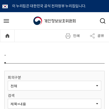
이 누리집은 대한민국 공식 전자정부 누리집입니다.
개
메
검
뉴
색
인
열
인쇄
공유
기
정
보
-
보
호
회의구분
위
검색
원