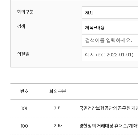
회
회의구분
검색
의결일
번호
회의구분
101
기타
국민건강보험공단의 공무원 개인
100
기타
경찰청의 거래대상 휴대폰/계좌번