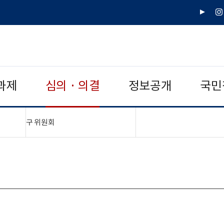
유
인
튜
스
브
타
그
램
과제
심의 · 의결
정보공개
국민
"접기,펼치기"
구 위원회