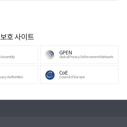
보호 사이트
GPEN
y Assembly
Global Privacy Enforcement Network
CoE
ivacy Authorities
Council of Europe