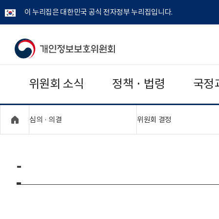
이 누리집은 대한민국 공식 전자정부 누리집입니다.
개
인
위원회 소식
정책 · 법령
국정
정
보
"접기,펼치기"
"접기,펼치기"
심의 · 의결
위원회 결정
보
호
-
위
원