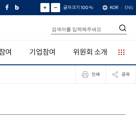
페
네
X
확
글자크기 100
%
KOR
ENG
언
화
화
이
이
(
대
어
면
면
스
버
트
수
확
축
북
블
위
대
통
소
치
검
로
터
합
색
그
)
검
색
참여
기업참여
위원회 소개
누
리
집
인쇄
공유
안
내