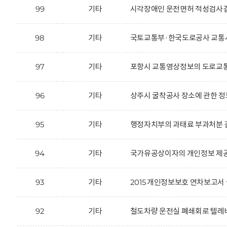
99
기타
시각장애인 운전면허 적성검사결
98
기타
국토교통부·한국도로공사 교통사
97
기타
포항시 교통영상정보의 도로교통
96
기타
상주시 굴착공사 장소에 관한 정
95
기타
행정자치부의 과태료 부과처분 결
94
기타
국가유공상이자의 개인정보 제공
93
기타
2015 개인정보보호 연차보고서 
92
기타
철도차량 운전실 폐쇄회로 텔레비