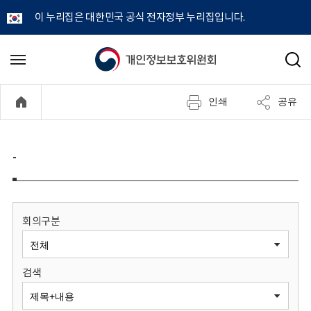
이 누리집은 대한민국 공식 전자정부 누리집입니다.
개
메
검
뉴
색
인
열
인쇄
공유
기
정
보
-
보
호
회의구분
위
검색
원