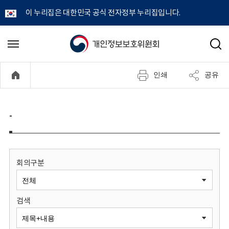
이 누리집은 대한민국 공식 전자정부 누리집입니다.
개
메
검
뉴
색
인
열
인쇄
공유
기
정
보
-
보
호
회의구분
위
검색
원