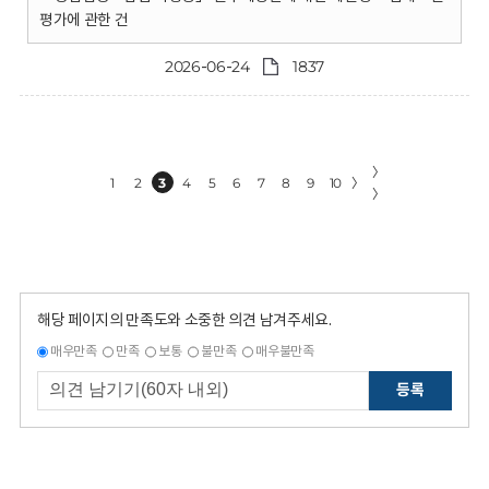
평가에 관한 건
2026-06-24
1837
〉
1
2
3
4
5
6
7
8
9
10
〉
〉
해당 페이지의 만족도와 소중한 의견 남겨주세요.
매우만족
만족
보통
불만족
매우불만족
등록