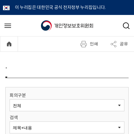
이 누리집은 대한민국 공식 전자정부 누리집입니다.
개
메
검
뉴
색
인
열
인쇄
공유
기
정
보
-
보
호
회의구분
위
검색
원