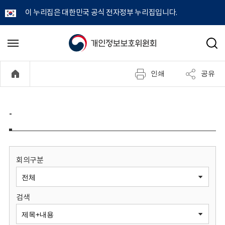
이 누리집은 대한민국 공식 전자정부 누리집입니다.
개
메
검
뉴
색
인
열
인쇄
공유
기
정
보
-
보
호
회의구분
위
검색
원