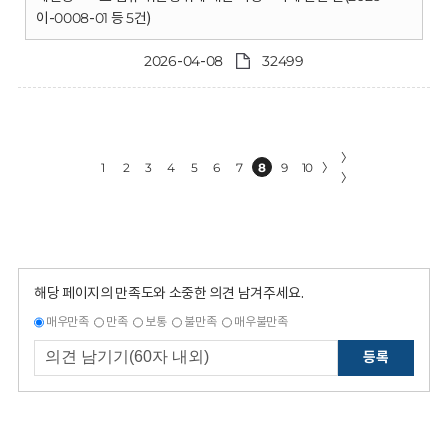
이-0008-01 등 5건)
2026-04-08
32499
〉
1
2
3
4
5
6
7
8
9
10
〉
〉
해당 페이지의 만족도와 소중한 의견 남겨주세요.
매우만족
만족
보통
불만족
매우불만족
등록