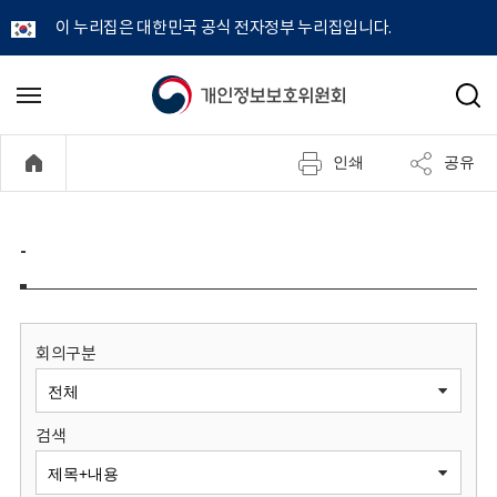
이 누리집은 대한민국 공식 전자정부 누리집입니다.
개
메
검
뉴
색
인
열
인쇄
공유
기
정
보
-
보
호
회의구분
위
검색
원