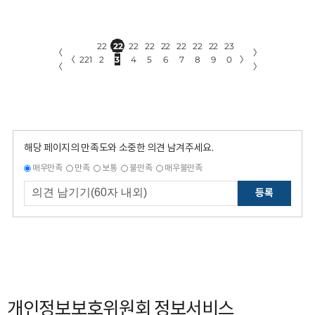
22
22
22
22
22
22
22
22
23
〈
〉
〈
221
2
3
4
5
6
7
8
9
0
〉
〈
〉
해당 페이지의 만족도와 소중한 의견 남겨주세요.
매우만족
만족
보통
불만족
매우불만족
등록
개인정보보호위원회 정보서비스