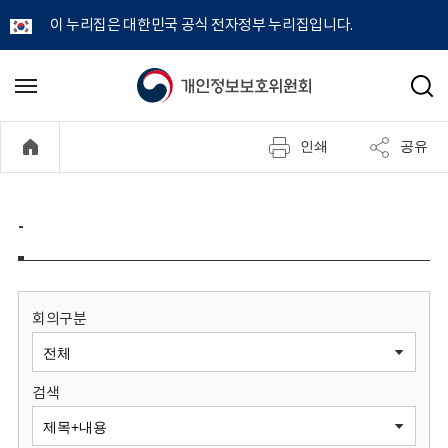
이 누리집은 대한민국 공식 전자정부 누리집입니다.
개
메
검
뉴
색
인
열
인쇄
공유
기
정
보
-
보
호
회의구분
위
검색
원