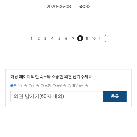
2020-06-08
48012
〉
1
2
3
4
5
6
7
8
9
10
〉
〉
해당 페이지의 만족도와 소중한 의견 남겨주세요.
매우만족
만족
보통
불만족
매우불만족
등록