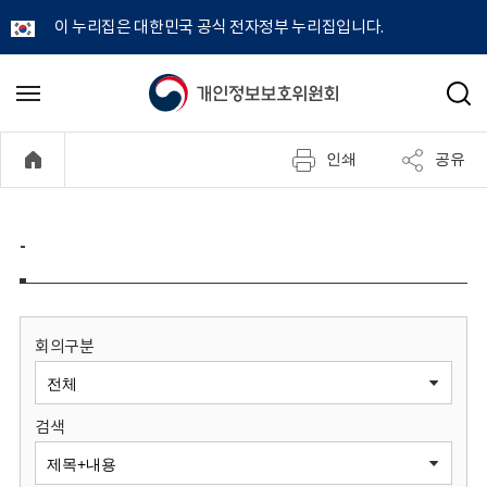
이 누리집은 대한민국 공식 전자정부 누리집입니다.
개
메
검
뉴
색
인
열
인쇄
공유
기
정
보
-
보
호
회의구분
위
검색
원