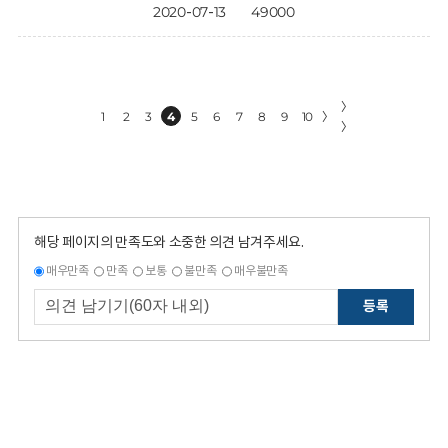
2020-07-13
49000
〉
1
2
3
4
5
6
7
8
9
10
〉
〉
해당 페이지의 만족도와 소중한 의견 남겨주세요.
매우만족
만족
보통
불만족
매우불만족
등록