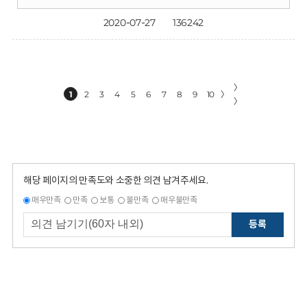
2020-07-27
136242
〉
1
2
3
4
5
6
7
8
9
10
〉
〉
해당 페이지의 만족도와 소중한 의견 남겨주세요.
매우만족
만족
보통
불만족
매우불만족
등록