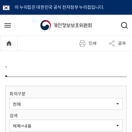
이 누리집은 대한민국 공식 전자정부 누리집입니다.
개
메
검
뉴
색
인
열
인쇄
공유
기
정
보
-
보
호
회의구분
위
검색
원